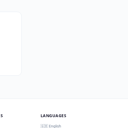
MS
LANGUAGES
🇬🇧 English