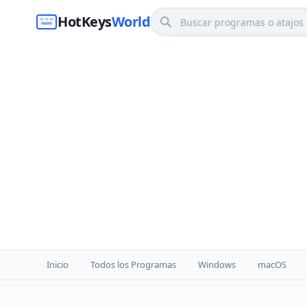
HotKeys
World
Inicio
Todos los Programas
Windows
macOS