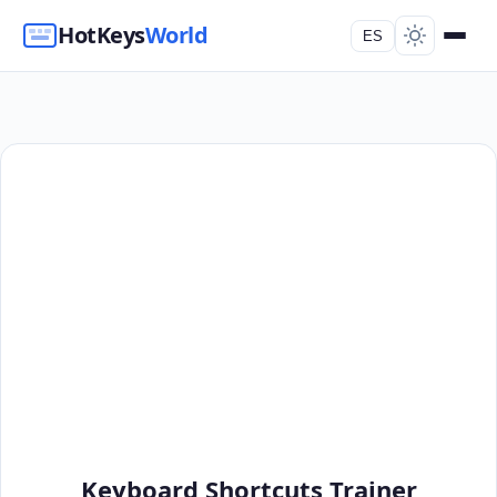
HotKeys
World
ES
Keyboard Shortcuts Trainer