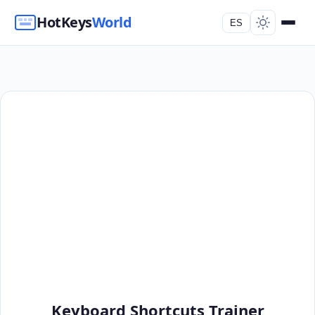
HotKeys
World
ES
Keyboard Shortcuts Trainer