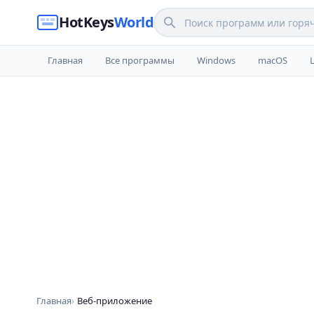
HotKeys
World
Главная
Все программы
Windows
macOS
Главная
Веб-приложение