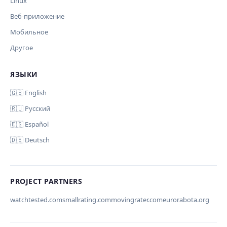
Linux
Веб-приложение
Мобильное
Другое
ЯЗЫКИ
🇬🇧 English
🇷🇺 Русский
🇪🇸 Español
🇩🇪 Deutsch
PROJECT PARTNERS
watchtested.com
smallrating.com
movingrater.com
eurorabota.org