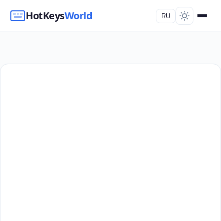
HotKeys
World
RU