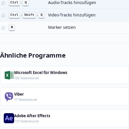
Audio-Tracks hinzufügen
Ctrl
+
Q
Video-Tracks hinzufügen
Ctrl
+
Shift
+
Q
Marker setzen
M
Ähnliche Programme
Microsoft Excel für Windows
100 Tastenkürzel
Viber
17 Tastenkürzel
Adobe After Effects
113 Tastenkürzel