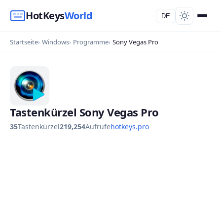
HotKeys
World
DE
Startseite
Windows
Programme
Sony Vegas Pro
Tastenkürzel Sony Vegas Pro
35
Tastenkürzel
219,254
Aufrufe
hotkeys.pro