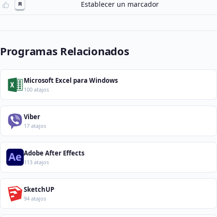
Establecer un marcador
M
Programas Relacionados
Microsoft Excel para Windows
100 atajos
Viber
17 atajos
Adobe After Effects
113 atajos
SketchUP
94 atajos