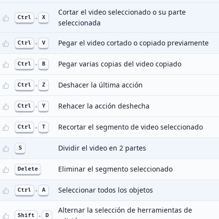
Cortar el video seleccionado o su parte
Ctrl
+
X
seleccionada
Pegar el video cortado o copiado previamente
Ctrl
+
V
Pegar varias copias del video copiado
Ctrl
+
B
Deshacer la última acción
Ctrl
+
Z
Rehacer la acción deshecha
Ctrl
+
Y
Recortar el segmento de video seleccionado
Ctrl
+
T
Dividir el video en 2 partes
S
Eliminar el segmento seleccionado
Delete
Seleccionar todos los objetos
Ctrl
+
A
Alternar la selección de herramientas de
Shift
+
D