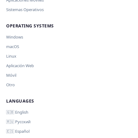
Aplicaciones Móviles
Sistemas Operativos
Ключ и модель сохраняются в браузере. Не передаются
Cancel
Import
никуда, кроме OpenAI.
OPERATING SYSTEMS
Обрабатывать клавиши для платформ
🪟 Windows
🍎 macOS
🐧 Linux
Windows
AI заполнит ключи только для выбранных платформ.
Остальные оставит пустыми.
macOS
Your correction
Linux
Дополнительные инструкции (необязательно)
Aplicación Web
Móvil
Otro
LANGUAGES
Comment (optional)
Отмена
Начать проверку
🇬🇧 English
🇷🇺 Русский
🇪🇸 Español