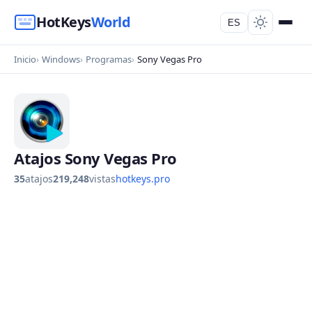
HotKeys
World
ES
Inicio
Windows
Programas
Sony Vegas Pro
Atajos Sony Vegas Pro
35
atajos
219,248
vistas
hotkeys.pro