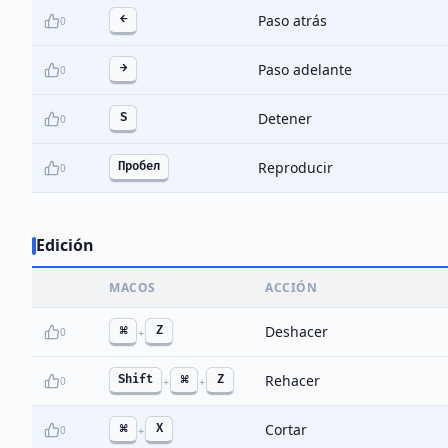
Paso atrás
←
0
Paso adelante
→
0
Detener
S
0
Reproducir
Пробел
0
Edición
MACOS
ACCIÓN
Deshacer
⌘
Z
0
+
Rehacer
Shift
⌘
Z
0
+
+
Cortar
⌘
X
0
+