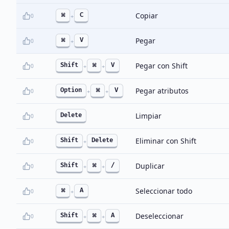
Copiar
⌘
C
0
+
Pegar
⌘
V
0
+
Pegar con Shift
Shift
⌘
V
0
+
+
Pegar atributos
Option
⌘
V
0
+
+
Limpiar
Delete
0
Eliminar con Shift
Shift
Delete
0
+
Duplicar
Shift
⌘
/
0
+
+
Seleccionar todo
⌘
A
0
+
Deseleccionar
Shift
⌘
A
0
+
+