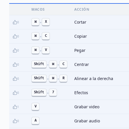
MACOS
ACCIÓN
Cortar
⌘
X
0
+
Copiar
⌘
C
0
+
Pegar
⌘
V
0
+
Centrar
Shift
⌘
C
0
+
+
Alinear a la derecha
Shift
⌘
R
0
+
+
Efectos
Shift
7
0
+
Grabar video
V
1
Grabar audio
A
0