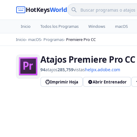
HotKeys
World
Inicio
Todos los Programas
Windows
macOS
Inicio
macOS
Programas
Premiere Pro CC
Atajos Premiere Pro CC
94
atajos
285,759
vistas
helpx.adobe.com
Imprimir Hoja
Abrir Entrenador