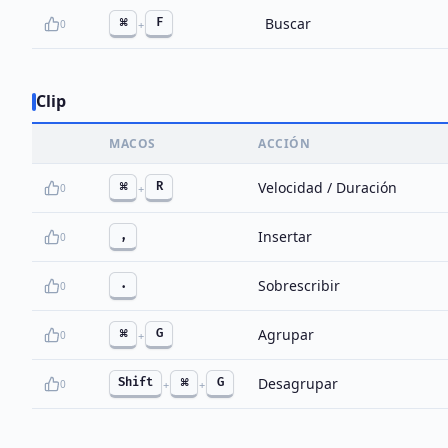
Buscar
⌘
F
0
+
Clip
MACOS
ACCIÓN
Velocidad / Duración
⌘
R
0
+
Insertar
,
0
Sobrescribir
.
0
Agrupar
⌘
G
0
+
Desagrupar
Shift
⌘
G
0
+
+