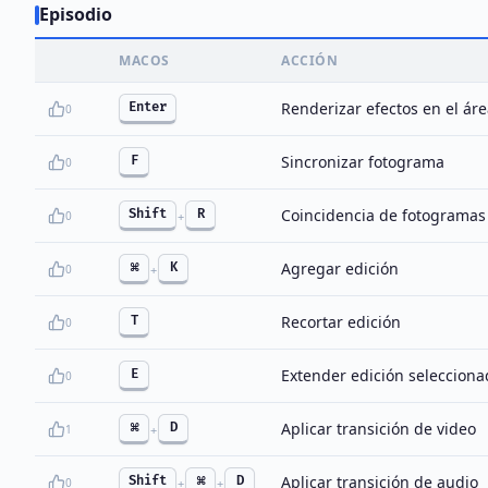
Episodio
MACOS
ACCIÓN
Renderizar efectos en el áre
Enter
0
Sincronizar fotograma
F
0
Coincidencia de fotogramas
Shift
R
0
+
Agregar edición
⌘
K
0
+
Recortar edición
T
0
Extender edición selecciona
E
0
Aplicar transición de video
⌘
D
1
+
Aplicar transición de audio
Shift
⌘
D
0
+
+