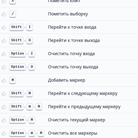
Пометить клип
X
Пометить выборку
/
Перейти к точке входа
Shift
+
I
Перейти к точке выхода
Shift
+
O
Очистить точку входа
Option
+
I
Очистить точку выхода
Option
+
O
Добавить маркер
M
Перейти к следующему маркеру
Shift
+
M
Перейти к предыдущему маркеру
Shift
+
⌘
+
M
Очистить текущий маркер
Option
+
M
Очистить все маркеры
Option
+
⌘
+
M