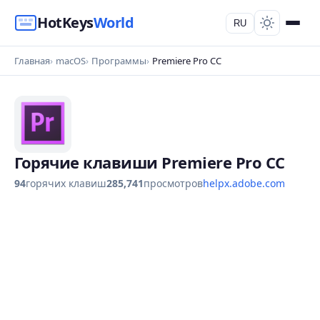
HotKeys
World
RU
Главная
macOS
Программы
Premiere Pro CC
Горячие клавиши Premiere Pro CC
94
горячих клавиш
285,741
просмотров
helpx.adobe.com