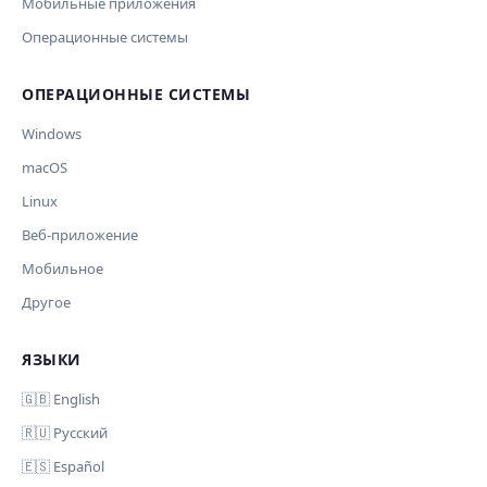
Мобильные приложения
Ключ и модель сохраняются в браузере. Не передаются
Cancel
Import
никуда, кроме OpenAI.
Операционные системы
Обрабатывать клавиши для платформ
ОПЕРАЦИОННЫЕ СИСТЕМЫ
🪟 Windows
🍎 macOS
🐧 Linux
AI заполнит ключи только для выбранных платформ.
Windows
Остальные оставит пустыми.
Ваше исправление
macOS
Дополнительные инструкции (необязательно)
Linux
Веб-приложение
Мобильное
Другое
Комментарий (необязательно)
ЯЗЫКИ
Отмена
Начать проверку
🇬🇧 English
🇷🇺 Русский
🇪🇸 Español
Ваш email (для уведомления)