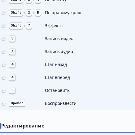
По правому краю
Shift
+
⌘
+
R
Эффекты
Shift
+
7
Запись видео
V
Запись аудио
A
Шаг назад
←
Шаг вперед
→
Остановить
S
Воспроизвести
Пробел
Редактирование