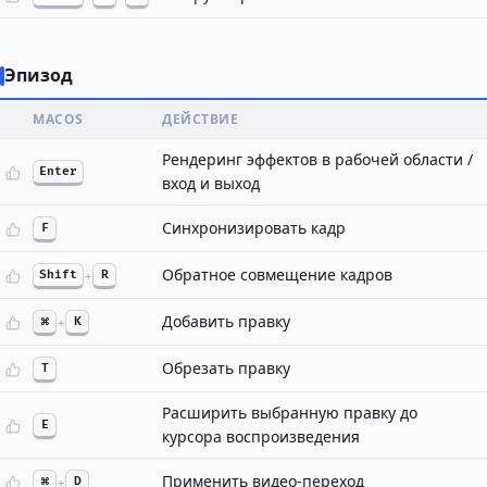
Эпизод
MACOS
ДЕЙСТВИЕ
Рендеринг эффектов в рабочей области /
Enter
вход и выход
Синхронизировать кадр
F
Обратное совмещение кадров
Shift
+
R
Добавить правку
⌘
+
K
Обрезать правку
T
Расширить выбранную правку до
E
курсора воспроизведения
Применить видео-переход
⌘
+
D