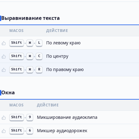
Выравнивание текста
MACOS
ДЕЙСТВИЕ
По левому краю
Shift
+
⌘
+
L
По центру
Shift
+
⌘
+
C
По правому краю
Shift
+
⌘
+
R
Окна
MACOS
ДЕЙСТВИЕ
Микширование аудиоклипа
Shift
+
9
Микшер аудиодорожек
Shift
+
6