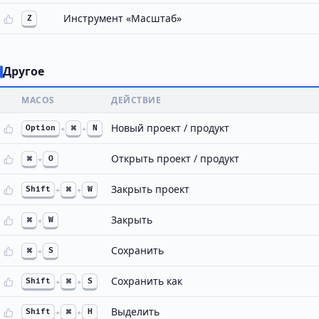
Инструмент «Масштаб»
Z
Другое
MACOS
ДЕЙСТВИЕ
Новый проект / продукт
Option
+
⌘
+
N
Открыть проект / продукт
⌘
+
O
Закрыть проект
Shift
+
⌘
+
W
Закрыть
⌘
+
W
Сохранить
⌘
+
S
Сохранить как
Shift
+
⌘
+
S
Выделить
Shift
+
⌘
+
H