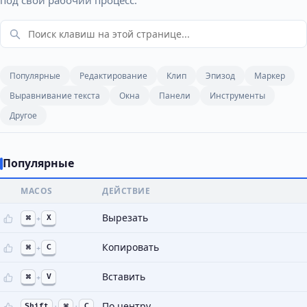
под свой рабочий процесс.
Популярные
Редактирование
Клип
Эпизод
Маркер
Выравнивание текста
Окна
Панели
Инструменты
Другое
Популярные
MACOS
ДЕЙСТВИЕ
Вырезать
⌘
+
X
Копировать
⌘
+
C
Вставить
⌘
+
V
По центру
Shift
+
⌘
+
C