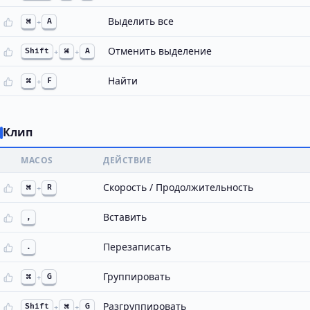
Выделить все
⌘
+
A
Отменить выделение
Shift
+
⌘
+
A
Найти
⌘
+
F
Клип
MACOS
ДЕЙСТВИЕ
Скорость / Продолжительность
⌘
+
R
Вставить
,
Перезаписать
.
Группировать
⌘
+
G
Разгруппировать
Shift
+
⌘
+
G