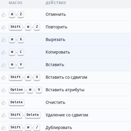
MACOS
ДЕЙСТВИЕ
Отменить
⌘
+
Z
Повторить
Shift
+
⌘
+
Z
Вырезать
⌘
+
X
Копировать
⌘
+
C
Вставить
⌘
+
V
Вставить со сдвигом
Shift
+
⌘
+
V
Вставить атрибуты
Option
+
⌘
+
V
Очистить
Delete
Удаление со сдвигом
Shift
+
Delete
Дублировать
Shift
+
⌘
+
/