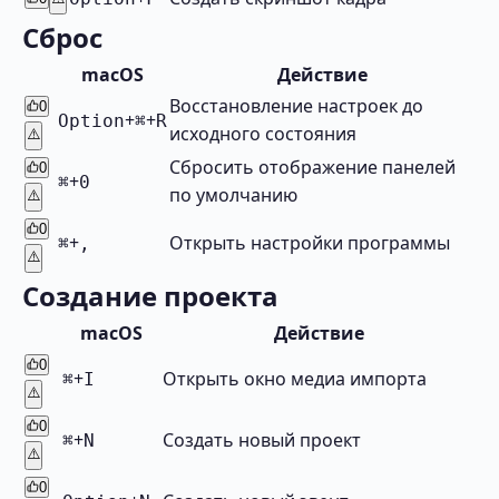
Сброс
macOS
Действие
Восстановление настроек до
0
+
+
Option
⌘
R
исходного состояния
⚠️
Сбросить отображение панелей
0
+
⌘
0
по умолчанию
⚠️
0
+
Открыть настройки программы
⌘
,
⚠️
Создание проекта
macOS
Действие
0
+
Открыть окно медиа импорта
⌘
I
⚠️
0
+
Cоздать новый проект
⌘
N
⚠️
0