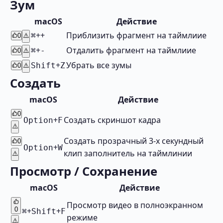
Зум
macOS
Действие
+
+
Приблизить фрагмент на таймлиие
⌘
0
⚠️
+
Отдалить фрагмент на таймлиие
⌘
-
0
⚠️
+
Убрать все зумы
Shift
Z
0
⚠️
Создать
macOS
Действие
0
+
Создать скриншот кадра
Option
F
⚠️
Cоздать прозрачный 3-х секундный
0
+
Option
W
клип заполнитель на таймлинии
⚠️
Просмотр / Сохранение
macOS
Действие
Просмотр видео в полноэкранном
0
+
+
⌘
Shift
F
режиме
⚠️