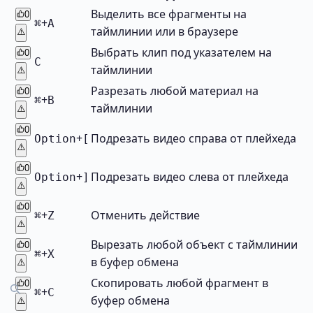
Выделить все фрагменты на
0
+
⌘
A
таймлинии или в браузере
⚠️
Выбрать клип под указателем на
0
C
таймлинии
⚠️
Разрезать любой материал на
0
+
⌘
B
таймлинии
⚠️
0
+
Подрезать видео справа от плейхеда
Option
[
⚠️
0
+
Подрезать видео слева от плейхеда
Option
]
⚠️
0
+
Отменить действие
⌘
Z
⚠️
Вырезать любой объект с таймлинии
0
+
⌘
X
в буфер обмена
⚠️
Скопировать любой фрагмент в
0
+
⌘
C
буфер обмена
⚠️