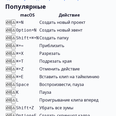
Популярные
macOS
Действие
+
Cоздать новый проект
⌘
N
0
⚠️
+
Cоздать новый эвент
Option
N
0
⚠️
+
+
Создать папку
Shift
⌘
N
0
⚠️
+
Приблизить
⌘
=
0
⚠️
+
Разрезать
⌘
X
0
⚠️
+
Подрезать края
⌘
T
0
⚠️
+
Отменить действие
⌘
Z
0
⚠️
+
Вставить клип на таймлинию
⌘
E
0
⚠️
Воспроизвести, пауза
Space
0
⚠️
Пауза
K
0
⚠️
Проигрывание клипа вперед
L
0
⚠️
+
Убрать все зумы
Shift
Z
0
⚠️
+
Создать скриншот кадра
Option
F
0
⚠️