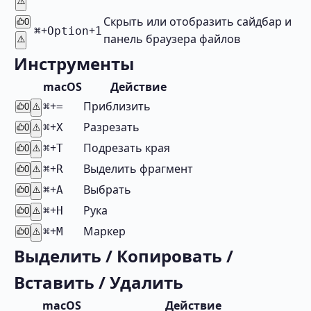
⚠️
Скрыть или отобразить сайдбар и
0
+
+
⌘
Option
1
панель браузера файлов
⚠️
Инструменты
macOS
Действие
+
Приблизить
⌘
=
0
⚠️
+
Разрезать
⌘
X
0
⚠️
+
Подрезать края
⌘
T
0
⚠️
+
Выделить фрагмент
⌘
R
0
⚠️
+
Выбрать
⌘
A
0
⚠️
+
Рука
⌘
H
0
⚠️
+
Маркер
⌘
M
0
⚠️
Выделить / Копировать /
Вставить / Удалить
macOS
Действие