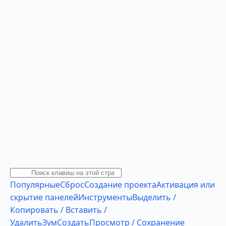
Популярные
Сброс
Создание проекта
Активация или
скрытие панелей
Инструменты
Выделить /
Копировать / Вставить /
Удалить
Зум
Создать
Просмотр / Сохранение