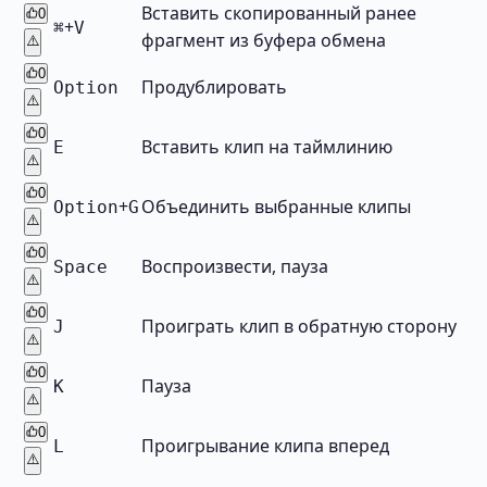
Вставить скопированный ранее
0
+
⌘
V
фрагмент из буфера обмена
⚠️
0
Продублировать
Option
⚠️
0
Вставить клип на таймлинию
E
⚠️
0
+
Объединить выбранные клипы
Option
G
⚠️
0
Воспроизвести, пауза
Space
⚠️
0
Проиграть клип в обратную сторону
J
⚠️
0
Пауза
K
⚠️
0
Проигрывание клипа вперед
L
⚠️