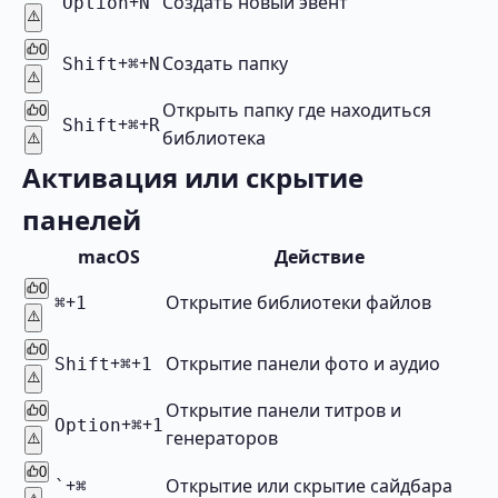
+
Cоздать новый эвент
Option
N
⚠️
0
+
+
Создать папку
Shift
⌘
N
⚠️
Открыть папку где находиться
0
+
+
Shift
⌘
R
библиотека
⚠️
Активация или скрытие
панелей
macOS
Действие
0
+
Открытие библиотеки файлов
⌘
1
⚠️
0
+
+
Открытие панели фото и аудио
Shift
⌘
1
⚠️
Открытие панели титров и
0
+
+
Option
⌘
1
генераторов
⚠️
0
+
Открытие или скрытие сайдбара
`
⌘