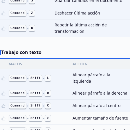
Guardar cambios en el documento
Command
+
S
Deshacer última acción
Command
+
Z
Repetir la última acción de
Command
+
D
transformación
Trabajo con texto
MACOS
ACCIÓN
Alinear párrafo a la
Command
+
Shift
+
L
izquierda
Alinear párrafo a la derecha
Command
+
Shift
+
R
Alinear párrafo al centro
Command
+
Shift
+
C
Aumentar tamaño de fuente
Command
+
Shift
+
>