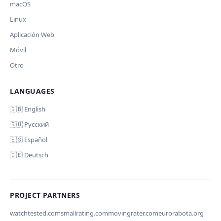
Остальные оставит пустыми.
macOS
Your correction
Linux
Дополнительные инструкции (необязательно)
Aplicación Web
Móvil
Otro
LANGUAGES
Comment (optional)
Отмена
Начать проверку
🇬🇧 English
🇷🇺 Русский
🇪🇸 Español
🇩🇪 Deutsch
Your email (for notification)
PROJECT PARTNERS
watchtested.com
smallrating.com
movingrater.com
eurorabota.org