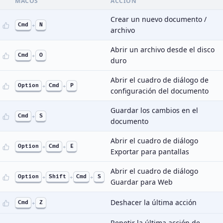
MACOS
ACCIÓN
Crear un nuevo documento /
Cmd
+
N
archivo
Abrir un archivo desde el disco
Cmd
+
O
duro
Abrir el cuadro de diálogo de
Option
+
Cmd
+
P
configuración del documento
Guardar los cambios en el
Cmd
+
S
documento
Abrir el cuadro de diálogo
Option
+
Cmd
+
E
Exportar para pantallas
Abrir el cuadro de diálogo
Option
+
Shift
+
Cmd
+
S
Guardar para Web
Deshacer la última acción
Cmd
+
Z
Repetir la última acción de