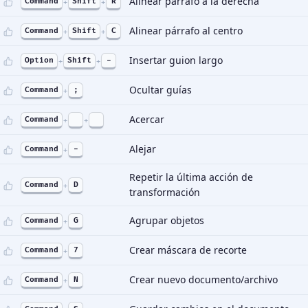
Alinear párrafo a la derecha
Command
+
Shift
+
R
Alinear párrafo al centro
Command
+
Shift
+
C
Insertar guion largo
Option
+
Shift
+
-
Ocultar guías
Command
+
;
Acercar
Command
+
+
Alejar
Command
+
-
Repetir la última acción de
Command
+
D
transformación
Agrupar objetos
Command
+
G
Crear máscara de recorte
Command
+
7
Crear nuevo documento/archivo
Command
+
N