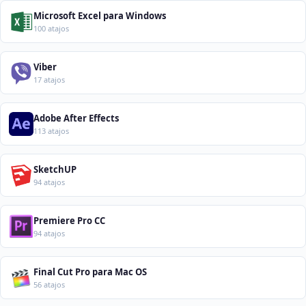
Microsoft Excel para Windows
100 atajos
Viber
17 atajos
Adobe After Effects
113 atajos
SketchUP
94 atajos
Premiere Pro CC
94 atajos
Final Cut Pro para Mac OS
56 atajos