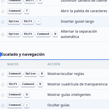
Disminuir tamaño de fuente
Command
+
Shift
+
<
Abrir la paleta de caracteres
Command
+
T
Insertar guion largo
Option
+
Shift
+
-
Alternar la separación
Option
+
Shift
+
Command
+
H
automática
Escalado y navegación
MACOS
ACCIÓN
Mostrar/ocultar reglas
Command
+
Option
+
R
Mostrar cuadrícula de transparencia
Shift
+
Command
+
D
Mostrar guías inteligentes
Command
+
U
Ocultar guías
Command
+
;