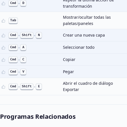
Cmd
+
D
transformación
Mostrar/ocultar todas las
Tab
paletas/paneles
Crear una nueva capa
Cmd
+
Shift
+
N
Seleccionar todo
Cmd
+
A
Copiar
Cmd
+
C
Pegar
Cmd
+
V
Abrir el cuadro de diálogo
Cmd
+
Shift
+
E
Exportar
Programas Relacionados