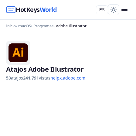
HotKeys
World
ES
Inicio
macOS
Programas
Adobe Illustrator
Atajos Adobe Illustrator
53
atajos
241,791
vistas
helpx.adobe.com