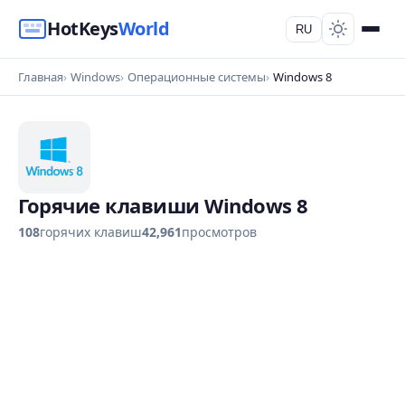
HotKeys
World
RU
Главная
Windows
Операционные системы
Windows 8
Горячие клавиши Windows 8
108
горячих клавиш
42,961
просмотров