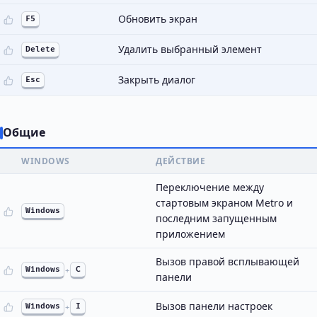
Обновить экран
F5
Удалить выбранный элемент
Delete
Закрыть диалог
Esc
Общие
WINDOWS
ДЕЙСТВИЕ
Переключение между
стартовым экраном Metro и
Windows
последним запущенным
приложением
Вызов правой всплывающей
Windows
+
C
панели
Вызов панели настроек
Windows
+
I