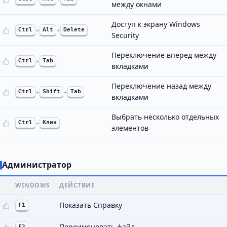
между окнами
Доступ к экрану Windows
Ctrl
+
Alt
+
Delete
Security
Переключение вперед между
Ctrl
+
Tab
вкладками
Переключение назад между
Ctrl
+
Shift
+
Tab
вкладками
Выбрать несколько отдельных
Ctrl
+
Клик
элементов
Администратор
WINDOWS
ДЕЙСТВИЕ
Показать Справку
F1
Переименовать файл
F2