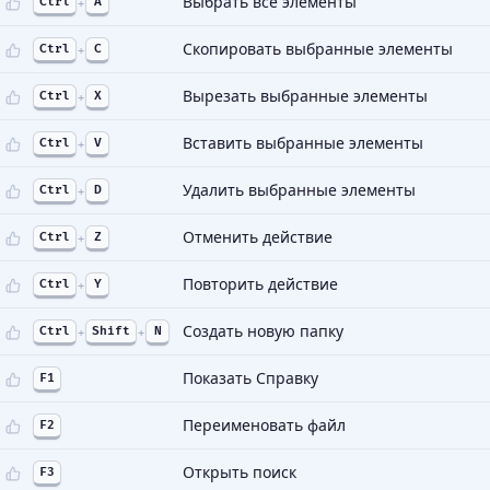
Выбрать все элементы
Ctrl
+
A
Скопировать выбранные элементы
Ctrl
+
C
Вырезать выбранные элементы
Ctrl
+
X
Вставить выбранные элементы
Ctrl
+
V
Удалить выбранные элементы
Ctrl
+
D
Отменить действие
Ctrl
+
Z
Повторить действие
Ctrl
+
Y
Создать новую папку
Ctrl
+
Shift
+
N
Показать Справку
F1
Переименовать файл
F2
Открыть поиск
F3