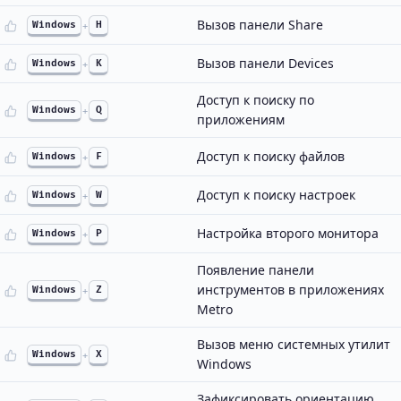
Вызов панели Share
Windows
+
H
Вызов панели Devices
Windows
+
K
Доступ к поиску по
Windows
+
Q
приложениям
Доступ к поиску файлов
Windows
+
F
Доступ к поиску настроек
Windows
+
W
Настройка второго монитора
Windows
+
P
Появление панели
инструментов в приложениях
Windows
+
Z
Metro
Вызов меню системных утилит
Windows
+
X
Windows
Зафиксировать ориентацию