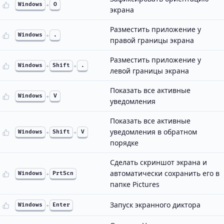
Windows
+
O
экрана
Разместить приложение у
Windows
+
.
правой границы экрана
Разместить приложение у
Windows
+
Shift
+
.
левой границы экрана
Показать все активные
Windows
+
V
уведомления
Показать все активные
уведомления в обратном
Windows
+
Shift
+
V
порядке
Сделать скриншот экрана и
автоматически сохранить его в
Windows
+
PrtScn
папке Pictures
Запуск экранного диктора
Windows
+
Enter