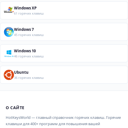
Windows XP
61 горячих клавиш
Windows 7
45 горячих клавиш
Windows 10
46 горячих клавиш
Ubuntu
36 горячих клавиш
О САЙТЕ
Import Shortcuts from JSON
×
Проверка, доработка и перевод
Сообщить об ошибке
×
×
(AI)
HotKeysWorld — главный справочник горячих клавиш. Горячие
клавиши для 400+ программ для повышения вашей
Upload a JSON file in the same format as the export. Existing