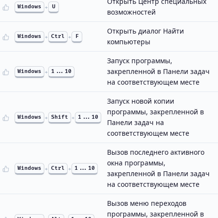
Открыть Центр специальных
Windows
+
U
возможностей
Открыть диалог Найти
Windows
+
Ctrl
+
F
компьютеры
Запуск программы,
закрепленной в Панели задач
Windows
+
1...10
на соответствующем месте
Запуск новой копии
программы, закрепленной в
Windows
+
Shift
+
1...10
Панели задач на
соответствующем месте
Вызов последнего активного
окна программы,
Windows
+
Ctrl
+
1...10
закрепленной в Панели задач
на соответствующем месте
Вызов меню переходов
программы, закрепленной в