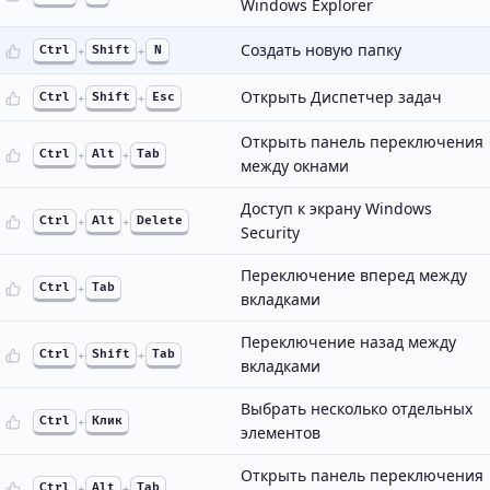
Windows Explorer
Создать новую папку
Ctrl
+
Shift
+
N
Открыть Диспетчер задач
Ctrl
+
Shift
+
Esc
Открыть панель переключения
Ctrl
+
Alt
+
Tab
между окнами
Доступ к экрану Windows
Ctrl
+
Alt
+
Delete
Security
Переключение вперед между
Ctrl
+
Tab
вкладками
Переключение назад между
Ctrl
+
Shift
+
Tab
вкладками
Выбрать несколько отдельных
Ctrl
+
Клик
элементов
Открыть панель переключения
Ctrl
+
Alt
+
Tab