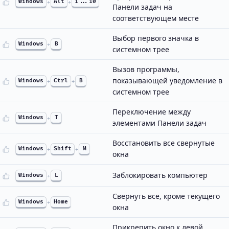
Windows
+
Alt
+
1...10
Панели задач на
соответствующем месте
Выбор первого значка в
Windows
+
B
системном трее
Вызов программы,
показывающей уведомление в
Windows
+
Ctrl
+
B
системном трее
Переключение между
Windows
+
T
элементами Панели задач
Восстановить все свернутые
Windows
+
Shift
+
M
окна
Заблокировать компьютер
Windows
+
L
Свернуть все, кроме текущего
Windows
+
Home
окна
Прикрепить окно к левой