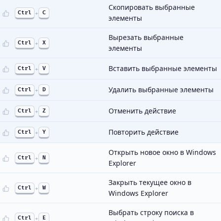
Скопировать выбранные
Ctrl
+
C
элементы
Вырезать выбранные
Ctrl
+
X
элементы
Вставить выбранные элементы
Ctrl
+
V
Удалить выбранные элементы
Ctrl
+
D
Отменить действие
Ctrl
+
Z
Повторить действие
Ctrl
+
Y
Открыть новое окно в Windows
Ctrl
+
N
Explorer
Закрыть текущее окно в
Ctrl
+
W
Windows Explorer
Выбрать строку поиска в
Ctrl
+
E