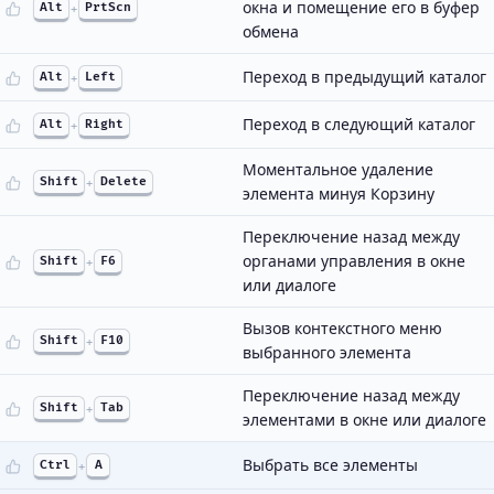
окна и помещение его в буфер
Alt
+
PrtScn
обмена
Переход в предыдущий каталог
Alt
+
Left
Переход в следующий каталог
Alt
+
Right
Моментальное удаление
Shift
+
Delete
элемента минуя Корзину
Переключение назад между
органами управления в окне
Shift
+
F6
или диалоге
Вызов контекстного меню
Shift
+
F10
выбранного элемента
Переключение назад между
Shift
+
Tab
элементами в окне или диалоге
Выбрать все элементы
Ctrl
+
A