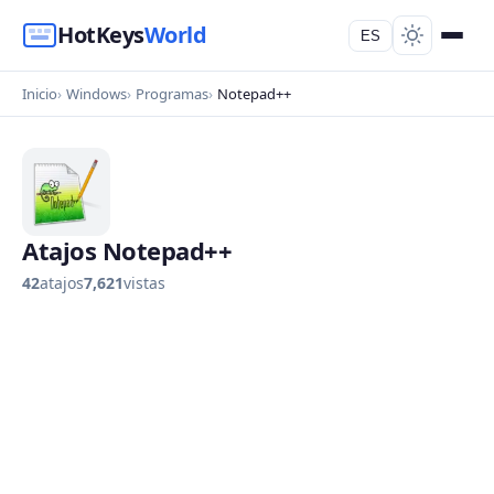
HotKeys
World
ES
Inicio
Windows
Programas
Notepad++
Atajos Notepad++
42
atajos
7,621
vistas