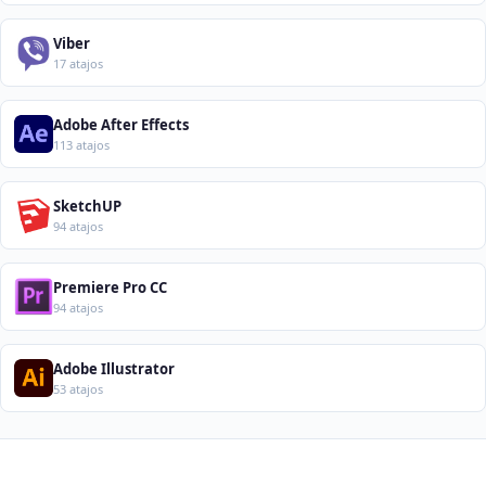
Viber
17 atajos
Adobe After Effects
113 atajos
SketchUP
94 atajos
Premiere Pro CC
94 atajos
Adobe Illustrator
53 atajos