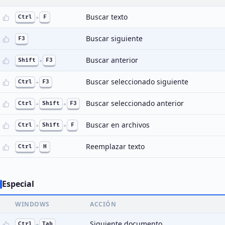
Buscar texto
Ctrl
+
F
Buscar siguiente
F3
Buscar anterior
Shift
+
F3
Buscar seleccionado siguiente
Ctrl
+
F3
Buscar seleccionado anterior
Ctrl
+
Shift
+
F3
Buscar en archivos
Ctrl
+
Shift
+
F
Reemplazar texto
Ctrl
+
H
Especial
WINDOWS
ACCIÓN
Siguiente documento
Ctrl
+
Tab