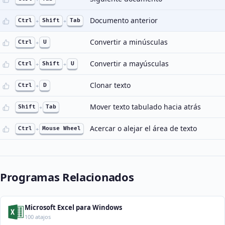
Documento anterior
Ctrl
+
Shift
+
Tab
Convertir a minúsculas
Ctrl
+
U
Convertir a mayúsculas
Ctrl
+
Shift
+
U
Clonar texto
Ctrl
+
D
Mover texto tabulado hacia atrás
Shift
+
Tab
Acercar o alejar el área de texto
Ctrl
+
Mouse Wheel
Programas Relacionados
Microsoft Excel para Windows
100 atajos