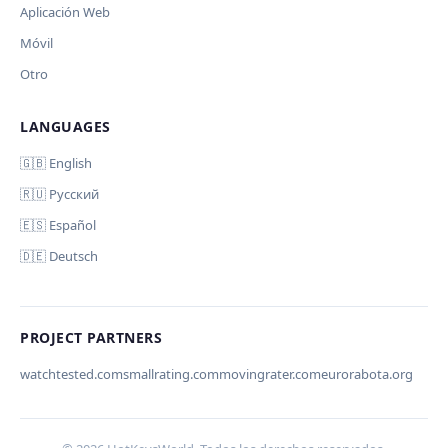
Aplicación Web
Móvil
Otro
LANGUAGES
Comment (optional)
Отмена
Начать проверку
🇬🇧 English
🇷🇺 Русский
🇪🇸 Español
🇩🇪 Deutsch
Your email (for notification)
PROJECT PARTNERS
watchtested.com
smallrating.com
movingrater.com
eurorabota.org
Cancelar
Enviar