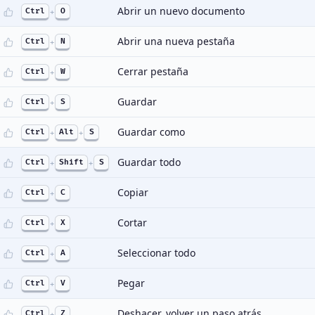
Abrir un nuevo documento
Ctrl
+
O
Abrir una nueva pestaña
Ctrl
+
N
Cerrar pestaña
Ctrl
+
W
Guardar
Ctrl
+
S
Guardar como
Ctrl
+
Alt
+
S
Guardar todo
Ctrl
+
Shift
+
S
Copiar
Ctrl
+
C
Cortar
Ctrl
+
X
Seleccionar todo
Ctrl
+
A
Pegar
Ctrl
+
V
Deshacer, volver un paso atrás
Ctrl
+
Z