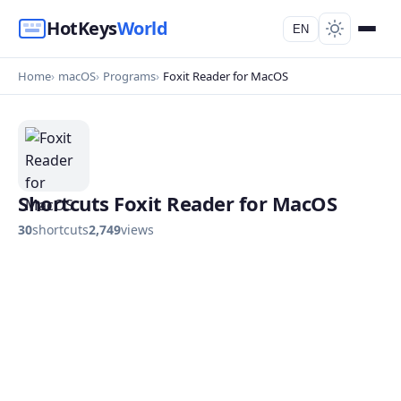
HotKeys
World
EN
Home
macOS
Programs
Foxit Reader for MacOS
Shortcuts Foxit Reader for MacOS
30
shortcuts
2,749
views