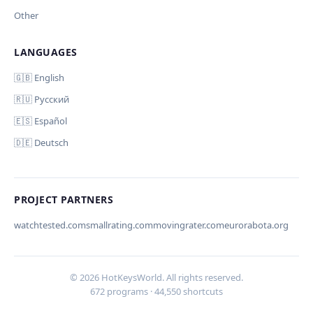
Other
LANGUAGES
Comment (optional)
Отмена
Начать проверку
🇬🇧 English
🇷🇺 Русский
🇪🇸 Español
🇩🇪 Deutsch
Your email (for notification)
PROJECT PARTNERS
watchtested.com
smallrating.com
movingrater.com
eurorabota.org
Cancel
Submit
© 2026 HotKeysWorld. All rights reserved.
672 programs · 44,550 shortcuts