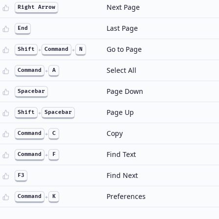
Next Page
Right Arrow
Last Page
End
Go to Page
Shift
+
Command
+
N
Select All
Command
+
A
Page Down
Spacebar
Page Up
Shift
+
Spacebar
Copy
Command
+
C
Find Text
Command
+
F
Find Next
F3
Preferences
Command
+
K