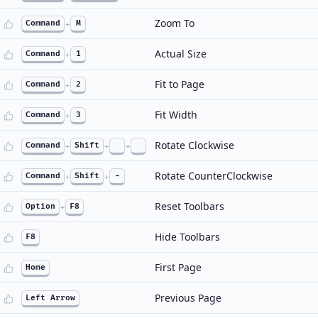
Zoom To
Command
+
M
Actual Size
Command
+
1
Fit to Page
Command
+
2
Fit Width
Command
+
3
Rotate Clockwise
Command
+
Shift
+
+
Rotate CounterClockwise
Command
+
Shift
+
-
Reset Toolbars
Option
+
F8
Hide Toolbars
F8
First Page
Home
Previous Page
Left Arrow