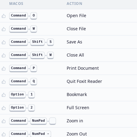
MACOS
ACTION
Open File
Command
+
O
Close File
Command
+
W
Save As
Command
+
Shift
+
S
Close All
Command
+
Shift
+
W
Print Document
Command
+
P
Quit Foxit Reader
Command
+
Q
Bookmark
Option
+
1
Full Screen
Option
+
2
Zoom in
Command
+
NumPad
+
Zoom Out
Command
+
NumPad -