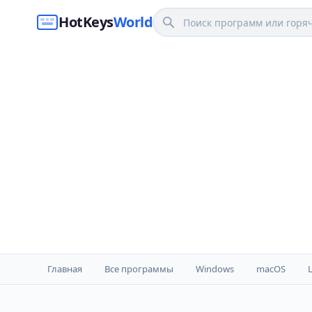
HotKeys
World
Главная
Все программы
Windows
macOS