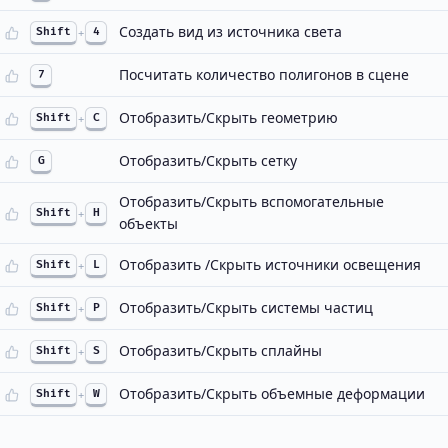
Создать вид из источника света
Shift
+
4
Посчитать количество полигонов в сцене
7
Отобразить/Скрыть геометрию
Shift
+
C
Отобразить/Скрыть сетку
G
Отобразить/Скрыть вспомогательные
Shift
+
H
объекты
Отобразить /Скрыть источники освещения
Shift
+
L
Отобразить/Скрыть системы частиц
Shift
+
P
Отобразить/Скрыть сплайны
Shift
+
S
Отобразить/Скрыть объемные деформации
Shift
+
W