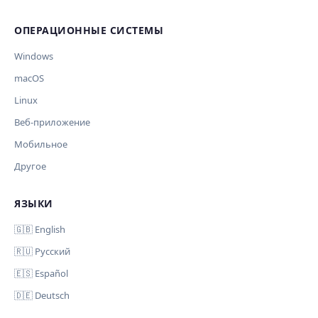
Обрабатывать клавиши для платформ
ОПЕРАЦИОННЫЕ СИСТЕМЫ
🪟 Windows
🍎 macOS
🐧 Linux
AI заполнит ключи только для выбранных платформ.
Windows
Остальные оставит пустыми.
Ваше исправление
macOS
Дополнительные инструкции (необязательно)
Linux
Веб-приложение
Мобильное
Другое
Комментарий (необязательно)
ЯЗЫКИ
Отмена
Начать проверку
🇬🇧 English
🇷🇺 Русский
🇪🇸 Español
Ваш email (для уведомления)
🇩🇪 Deutsch