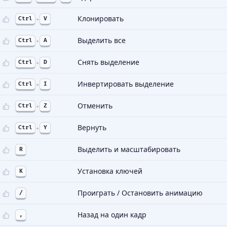
Клонировать
Ctrl
+
V
Выделить все
Ctrl
+
A
Снять выделение
Ctrl
+
D
Инвертировать выделение
Ctrl
+
I
Отменить
Ctrl
+
Z
Вернуть
Ctrl
+
Y
Выделить и масштабировать
R
Установка ключей
K
Проиграть / Остановить анимацию
/
Назад на один кадр
,