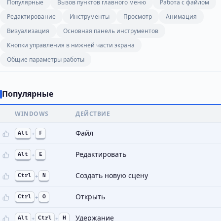
Популярные
Вызов пунктов главного меню
Работа с файлом
Редактирование
Инструменты
Просмотр
Анимация
Визуализация
Основная панель инструментов
Кнопки управления в нижней части экрана
Общие параметры работы
Популярные
WINDOWS
ДЕЙСТВИЕ
Файл
Alt
+
F
Редактировать
Alt
+
E
Создать новую сцену
Ctrl
+
N
Открыть
Ctrl
+
O
Удержание
Alt
+
Ctrl
+
H