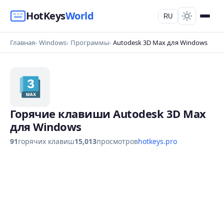
HotKeys
World
RU
Главная
Windows
Программы
Autodesk 3D Max для Windows
Горячие клавиши Autodesk 3D Max
для Windows
91
горячих клавиш
15,013
просмотров
hotkeys.pro