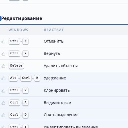
Редактирование
WINDOWS
ДЕЙСТВИЕ
Отменить
Ctrl
+
Z
Вернуть
Ctrl
+
Y
Удалить объекты
Delete
Удержание
Alt
+
Ctrl
+
H
Клонировать
Ctrl
+
V
Выделить все
Ctrl
+
A
Снять выделение
Ctrl
+
D
Инвертировать выделение
Ctrl
+
I