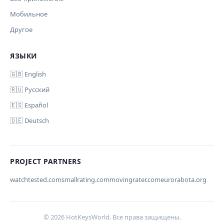
Мобильное
Другое
Комментарий (необязательно)
ЯЗЫКИ
Отмена
Начать проверку
🇬🇧 English
🇷🇺 Русский
🇪🇸 Español
Ваш email (для уведомления)
🇩🇪 Deutsch
PROJECT PARTNERS
Отмена
Отправить
watchtested.com
smallrating.com
movingrater.com
eurorabota.org
© 2026 HotKeysWorld. Все права защищены.