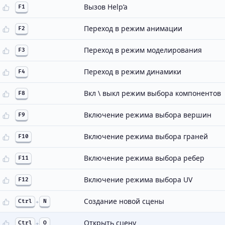
Вызов Help’a
F1
Переход в режим анимации
F2
Переход в режим моделирования
F3
Переход в режим динамики
F4
Вкл \ выкл режим выбора компонентов
F8
Включение режима выбора вершин
F9
Включение режима выбора граней
F10
Включение режима выбора ребер
F11
Включение режима выбора UV
F12
Создание новой сцены
Ctrl
+
N
Открыть сцену
Ctrl
+
O