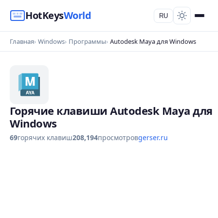
HotKeys
World
RU
Главная
Windows
Программы
Autodesk Maya для Windows
Горячие клавиши Autodesk Maya для
Windows
69
горячих клавиш
208,194
просмотров
gerser.ru