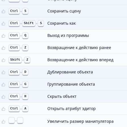
Сохранить сцену
Ctrl
+
S
Сохранить как
Ctrl
+
Shift
+
S
Выход из программы
Ctrl
+
Q
Возвращение к действию ранее
Ctrl
+
Z
Возвращение к действию вперед
Shift
+
Z
Дублирование объекта
Ctrl
+
D
Группирование объекта
Ctrl
+
G
Скрыть объект
Ctrl
+
H
Открыть атрибут эдитор
Ctrl
+
A
+
Увеличить размер манипулятора