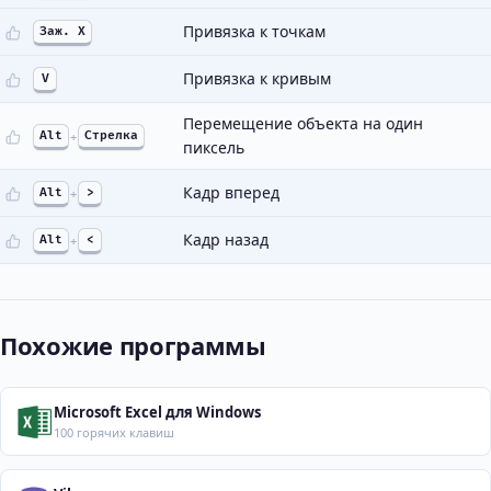
Привязка к точкам
Заж. X
Привязка к кривым
V
Перемещение объекта на один
Alt
+
Стрелка
пиксель
Кадр вперед
Alt
+
>
Кадр назад
Alt
+
<
Похожие программы
Microsoft Excel для Windows
100 горячих клавиш