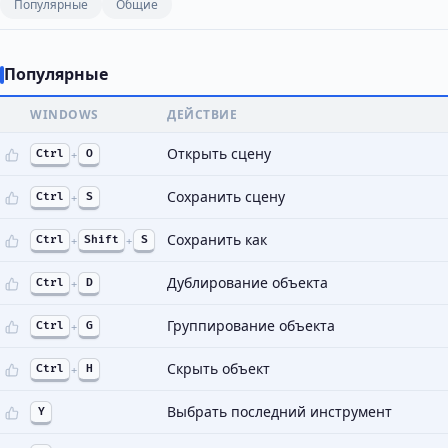
Популярные
Общие
Популярные
WINDOWS
ДЕЙСТВИЕ
Открыть сцену
Ctrl
+
O
Сохранить сцену
Ctrl
+
S
Сохранить как
Ctrl
+
Shift
+
S
Дублирование объекта
Ctrl
+
D
Группирование объекта
Ctrl
+
G
Скрыть объект
Ctrl
+
H
Выбрать последний инструмент
Y