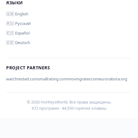
ЯЗЫКИ
🇬🇧 English
🇷🇺 Русский
🇪🇸 Español
Ваш email (для уведомления)
🇩🇪 Deutsch
PROJECT PARTNERS
Отмена
Отправить
watchtested.com
smallrating.com
movingrater.com
eurorabota.org
© 2026 HotKeysWorld. Все права защищены.
672 программ · 44,550 горячих клавиш