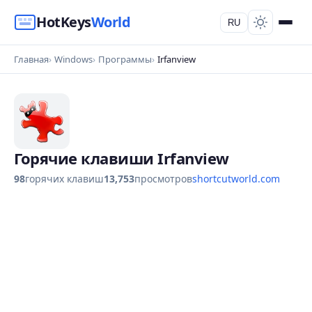
HotKeys
World
RU
Главная
Windows
Программы
Irfanview
Горячие клавиши Irfanview
98
горячих клавиш
13,753
просмотров
shortcutworld.com