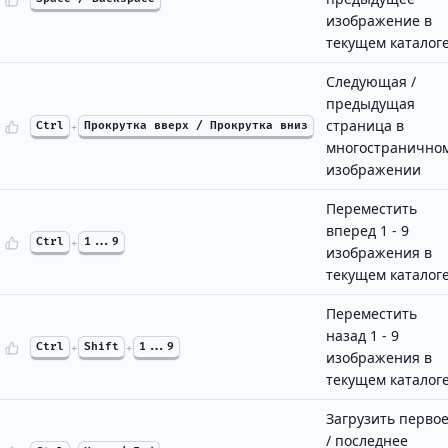
изображение в
текущем каталог
Следующая /
предыдущая
страница в
Ctrl
+
Прокрутка вверх / Прокрутка вниз
многостранично
изображении
Переместить
вперед 1 - 9
Ctrl
+
1...9
изображения в
текущем каталог
Переместить
назад 1 - 9
Ctrl
+
Shift
+
1...9
изображения в
текущем каталог
Загрузить перво
/ последнее