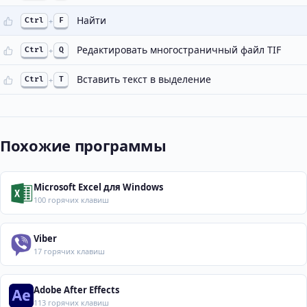
Найти
Ctrl
+
F
Редактировать многостраничный файл TIF
Ctrl
+
Q
Вставить текст в выделение
Ctrl
+
T
Похожие программы
Microsoft Excel для Windows
100 горячих клавиш
Viber
17 горячих клавиш
Adobe After Effects
113 горячих клавиш