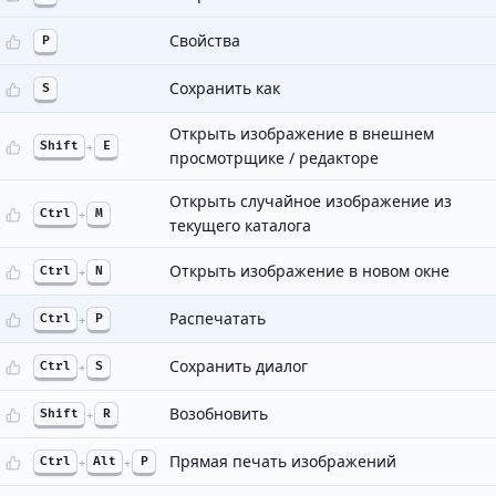
Свойства
P
Сохранить как
S
Открыть изображение в внешнем
Shift
+
E
просмотрщике / редакторе
Открыть случайное изображение из
Ctrl
+
M
текущего каталога
Открыть изображение в новом окне
Ctrl
+
N
Распечатать
Ctrl
+
P
Сохранить диалог
Ctrl
+
S
Возобновить
Shift
+
R
Прямая печать изображений
Ctrl
+
Alt
+
P