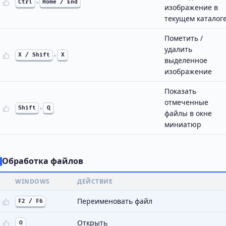
Ctrl
+
Home / End
изображение в
текущем каталог
Пометить /
удалить
X / Shift
+
X
выделенное
изображение
Показать
отмеченные
Shift
+
Q
файлы в окне
миниатюр
Обработка файлов
WINDOWS
ДЕЙСТВИЕ
Переименовать файл
F2 / F6
Открыть
O