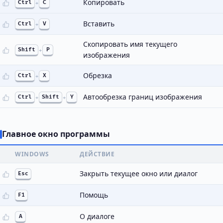
Копировать
Ctrl
+
C
Вставить
Ctrl
+
V
Скопировать имя текущего
Shift
+
P
изображения
Обрезка
Ctrl
+
X
Автообрезка границ изображения
Ctrl
+
Shift
+
Y
Главное окно программы
WINDOWS
ДЕЙСТВИЕ
Закрыть текущее окно или диалог
Esc
Помощь
F1
О диалоге
A