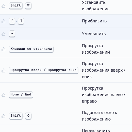
Установить
Shift
+
W
изображение
Приблизить
[
+
]
Уменьшить
-
Прокрутка
Клавиши со стрелками
изображений
Прокрутка
изображения вверх /
Прокрутка вверх / Прокрутка вниз
вниз
Прокрутка
изображения влево /
Home / End
вправо
Подогнать окно к
Shift
+
O
изображению
Переключить