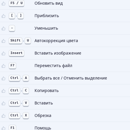
Обновить вид
F5 / U
Приблизить
[
+
]
Уменьшить
-
Автокоррекция цвета
Shift
+
U
Вставить изображение
Insert
Переместить файл
F7
Выбрать все / Отменить выделение
Ctrl
+
A
Копировать
Ctrl
+
C
Вставить
Ctrl
+
V
Обрезка
Ctrl
+
X
Помощь
F1