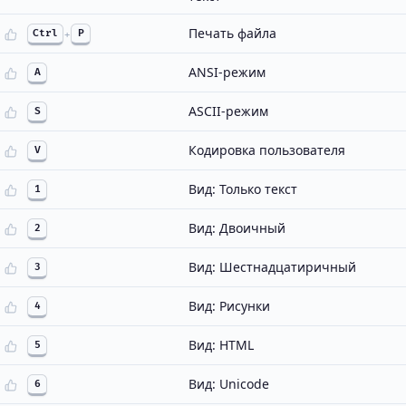
Печать файла
Ctrl
+
P
ANSI-режим
A
ASCII-режим
S
Кодировка пользователя
V
Вид: Только текст
1
Вид: Двоичный
2
Вид: Шестнадцатиричный
3
Вид: Рисунки
4
Вид: HTML
5
Вид: Unicode
6