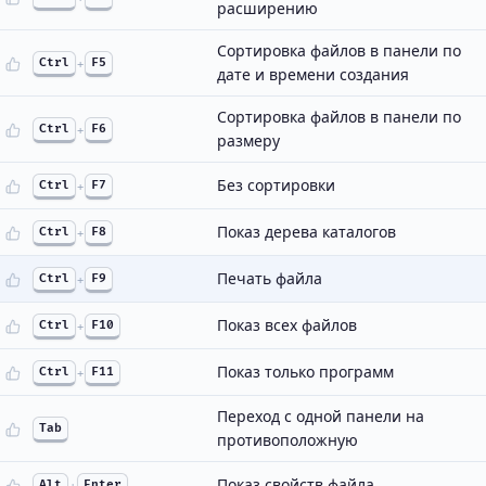
расширению
Сортировка файлов в панели по
Ctrl
+
F5
дате и времени создания
Сортировка файлов в панели по
Ctrl
+
F6
размеру
Без сортировки
Ctrl
+
F7
Показ дерева каталогов
Ctrl
+
F8
Печать файла
Ctrl
+
F9
Показ всех файлов
Ctrl
+
F10
Показ только программ
Ctrl
+
F11
Переход с одной панели на
Tab
противоположную
Показ свойств файла
Alt
+
Enter