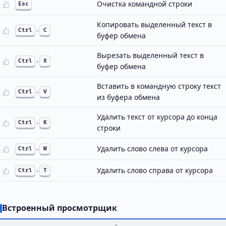
Очистка командной строки
Esc
Копировать выделенный текст в
Ctrl
+
C
буфер обмена
Вырезать выделенный текст в
Ctrl
+
X
буфер обмена
Вставить в командную строку текст
Ctrl
+
V
из буфера обмена
Удалить текст от курсора до конца
Ctrl
+
K
строки
Удалить слово слева от курсора
Ctrl
+
W
Удалить слово справа от курсора
Ctrl
+
T
Встроенный просмотрщик