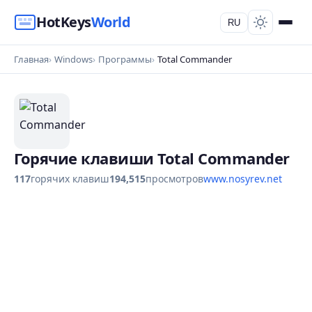
HotKeys
World
RU
Главная
Windows
Программы
Total Commander
Горячие клавиши Total Commander
117
горячих клавиш
194,515
просмотров
www.nosyrev.net