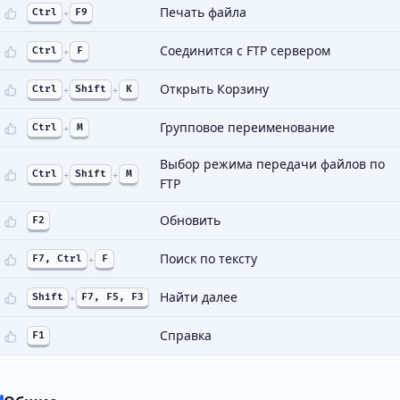
Печать файла
Ctrl
+
F9
Соединится с FTP сервером
Ctrl
+
F
Открыть Корзину
Ctrl
+
Shift
+
K
Групповое переименование
Ctrl
+
M
Выбор режима передачи файлов по
Ctrl
+
Shift
+
M
FTP
Обновить
F2
Поиск по тексту
F7, Ctrl
+
F
Найти далее
Shift
+
F7, F5, F3
Справка
F1