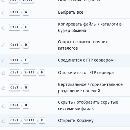
Выбрать все
Ctrl
+
A
Копировать файлы / каталоги в
Ctrl
+
C
буфер обмена
Открыть список горячих
Ctrl
+
D
каталогов
Соединится с FTP сервером
Ctrl
+
F
Отключится от FTP сервера
Ctrl
+
Shift
+
F
Вертикальное / горизонтальное
Ctrl
+
G
разделение панелей
Скрыть / отобразить скрытые
Ctrl
+
H
системные файлы
Открыть Корзину
Ctrl
+
Shift
+
K