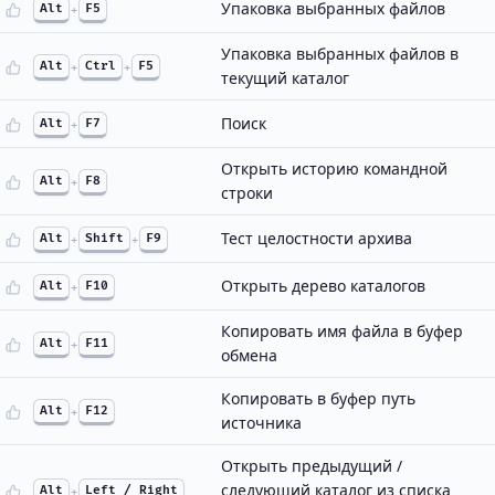
Упаковка выбранных файлов
Alt
+
F5
Упаковка выбранных файлов в
Alt
+
Ctrl
+
F5
текущий каталог
Поиск
Alt
+
F7
Открыть историю командной
Alt
+
F8
строки
Тест целостности архива
Alt
+
Shift
+
F9
Открыть дерево каталогов
Alt
+
F10
Копировать имя файла в буфер
Alt
+
F11
обмена
Копировать в буфер путь
Alt
+
F12
источника
Открыть предыдущий /
следующий каталог из списка
Alt
+
Left / Right