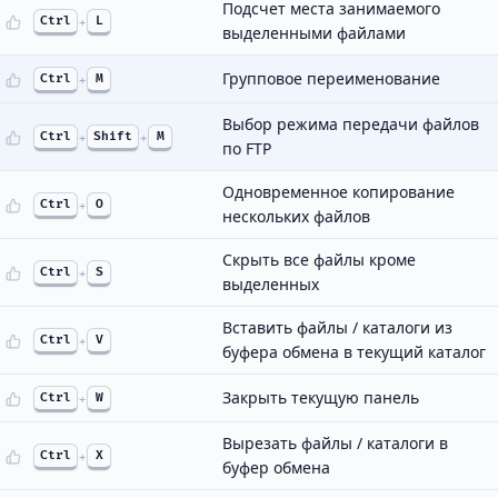
Подсчет места занимаемого
Ctrl
+
L
выделенными файлами
Групповое переименование
Ctrl
+
M
Выбор режима передачи файлов
Ctrl
+
Shift
+
M
по FTP
Одновременное копирование
Ctrl
+
O
нескольких файлов
Скрыть все файлы кроме
Ctrl
+
S
выделенных
Вставить файлы / каталоги из
Ctrl
+
V
буфера обмена в текущий каталог
Закрыть текущую панель
Ctrl
+
W
Вырезать файлы / каталоги в
Ctrl
+
X
буфер обмена