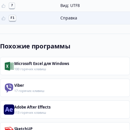
Вид: UTF8
7
Справка
F1
Похожие программы
Microsoft Excel для Windows
100 горячих клавиш
Viber
17 горячих клавиш
Adobe After Effects
113 горячих клавиш
SketchUP