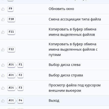
Обновить окно
F9
Смена ассоциации типа файла
F10
Копировать в буфер обмена
F11
имена выделенных файлов
Копировать в буфер обмена
имена выделенных файлов с
F12
путями
Выбор диска слева
Alt
+
F1
Выбор диска справа
Alt
+
F2
Просмотр файла под курсором
Alt
+
F3
внешним вьюером
Выход
Alt
+
F4