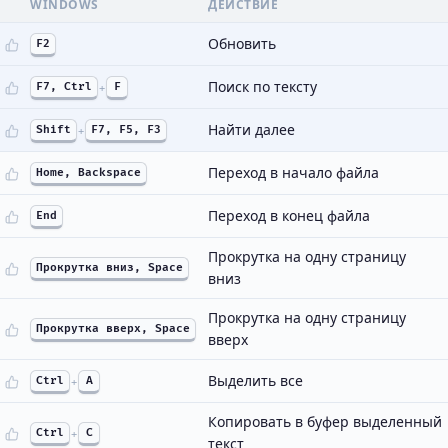
WINDOWS
ДЕЙСТВИЕ
Обновить
F2
Поиск по тексту
F7, Ctrl
+
F
Найти далее
Shift
+
F7, F5, F3
Переход в начало файла
Home, Backspaсe
Переход в конец файла
End
Прокрутка на одну страницу
Прокрутка вниз, Space
вниз
Прокрутка на одну страницу
Прокрутка вверх, Space
вверх
Выделить все
Ctrl
+
A
Копировать в буфер выделенный
Ctrl
+
C
текст