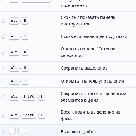
посещенных
Скрыть / показать панель
Alt
+
B
инструментов
Показ всплывающей подсказки
Alt
+
I
Открыть панель "Сетевое
Alt
+
R
окружение"
Сохранить выделение
Alt
+
S
Открыть "Панель управления"
Alt
+
T
Сохранить список выделенных
Alt
+
Shift
+
S
элементов в файл
Восстановить выделение из
Alt
+
Shift
+
R
файла
+
Выделить файлы