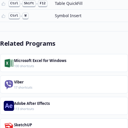
Table QuickFill
Ctrl
+
Shift
+
F12
Symbol Insert
Ctrl
+
W
Related Programs
Microsoft Excel for Windows
100 shortcuts
Viber
17 shortcuts
Adobe After Effects
113 shortcuts
SketchUP