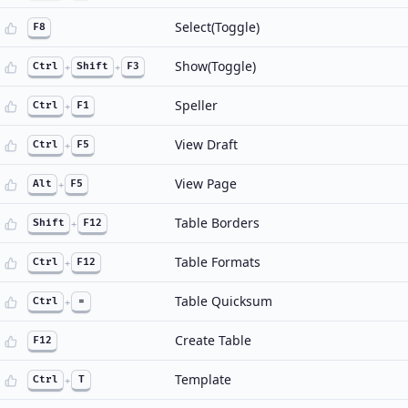
Select(Toggle)
F8
Show(Toggle)
Ctrl
+
Shift
+
F3
Speller
Ctrl
+
F1
View Draft
Ctrl
+
F5
View Page
Alt
+
F5
Table Borders
Shift
+
F12
Table Formats
Ctrl
+
F12
Table Quicksum
Ctrl
+
=
Create Table
F12
Template
Ctrl
+
T