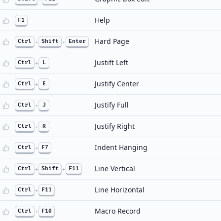
Help
F1
Hard Page
Ctrl
+
Shift
+
Enter
Justift Left
Ctrl
+
L
Justify Center
Ctrl
+
E
Justify Full
Ctrl
+
J
Justify Right
Ctrl
+
R
Indent Hanging
Ctrl
+
F7
Line Vertical
Ctrl
+
Shift
+
F11
Line Horizontal
Ctrl
+
F11
Macro Record
Ctrl
+
F10