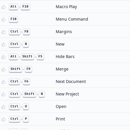
Macro Play
Alt
+
F10
Menu Command
F10
Margins
Ctrl
+
F8
New
Ctrl
+
N
Hide Bars
Alt
+
Shift
+
F5
Merge
Shift
+
F9
Next Document
Ctrl
+
F6
New Project
Ctrl
+
Shift
+
N
Open
Ctrl
+
O
Print
Ctrl
+
P