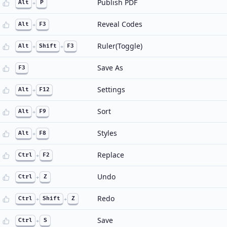
Publish PDF
Alt
+
P
Reveal Codes
Alt
+
F3
Ruler(Toggle)
Alt
+
Shift
+
F3
Save As
F3
Settings
Alt
+
F12
Sort
Alt
+
F9
Styles
Alt
+
F8
Replace
Ctrl
+
F2
Undo
Ctrl
+
Z
Redo
Ctrl
+
Shift
+
Z
Save
Ctrl
+
S