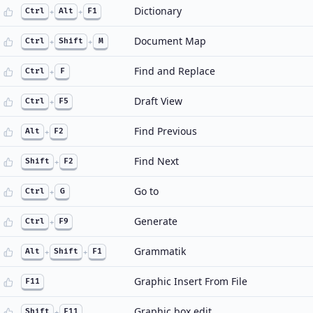
Dictionary
Ctrl
+
Alt
+
F1
Document Map
Ctrl
+
Shift
+
M
Find and Replace
Ctrl
+
F
Draft View
Ctrl
+
F5
Find Previous
Alt
+
F2
Find Next
Shift
+
F2
Go to
Ctrl
+
G
Generate
Ctrl
+
F9
Grammatik
Alt
+
Shift
+
F1
Graphic Insert From File
F11
Graphic box edit
Shift
+
F11