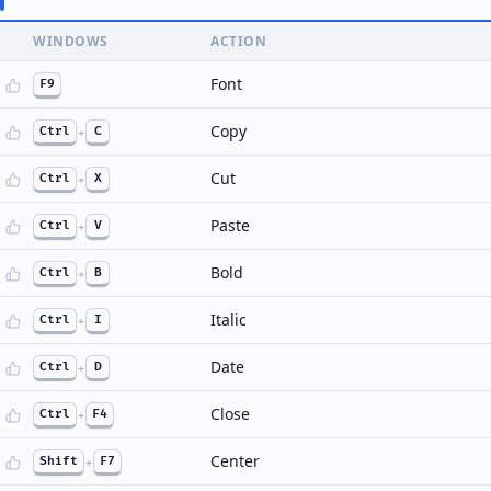
WINDOWS
ACTION
Font
F9
Copy
Ctrl
+
C
Cut
Ctrl
+
X
Paste
Ctrl
+
V
Bold
Ctrl
+
B
Italic
Ctrl
+
I
Date
Ctrl
+
D
Close
Ctrl
+
F4
Center
Shift
+
F7