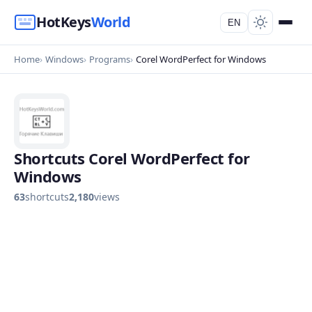
HotKeys
World
EN
Home
Windows
Programs
Corel WordPerfect for Windows
Shortcuts Corel WordPerfect for
Windows
63
shortcuts
2,180
views