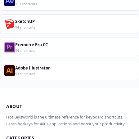
113 shortcuts
SketchUP
94 shortcuts
Premiere Pro CC
94 shortcuts
Adobe Illustrator
53 shortcuts
ABOUT
Import Shortcuts from JSON
×
Проверка, доработка и перевод
Report an Error
×
×
(AI)
HotKeysWorld is the ultimate reference for keyboard shortcuts.
Learn hotkeys for 400+ applications and boost your productivity.
Upload a JSON file in the same format as the export. Existing
Issue Type
shortcut keys and descriptions will be updated; new
CATEGORIES
AI проверит актуальность горячих клавиш, добавит