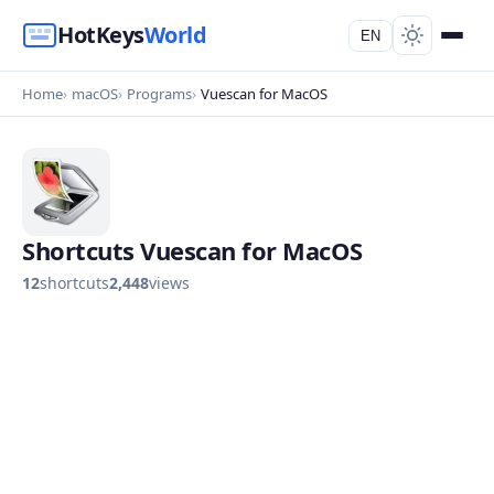
HotKeys
World
EN
Home
macOS
Programs
Vuescan for MacOS
Shortcuts Vuescan for MacOS
12
shortcuts
2,448
views