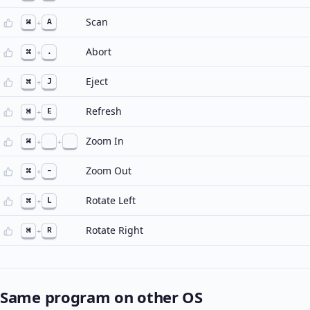
Scan
⌘
+
A
Abort
⌘
+
.
Eject
⌘
+
J
Refresh
⌘
+
E
Zoom In
⌘
+
+
Zoom Out
⌘
+
-
Rotate Left
⌘
+
L
Rotate Right
⌘
+
R
Same program on other OS