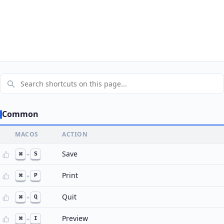
Common
MACOS
ACTION
Save
⌘
+
S
Print
⌘
+
P
Quit
⌘
+
Q
Preview
⌘
+
I