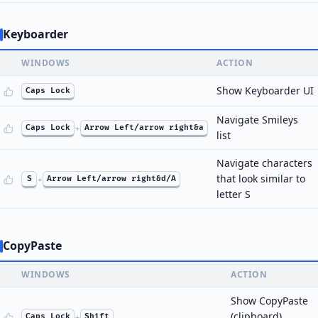
Keyboarder
WINDOWS
ACTION
Show Keyboarder UI
Caps Lock
Navigate Smileys
Caps Lock
+
Arrow Left/arrow right&a
list
Navigate characters
that look similar to
S
+
Arrow Left/arrow right&d/A
letter S
CopyPaste
WINDOWS
ACTION
Show CopyPaste
(clipboard)
Caps Lock
+
Shift