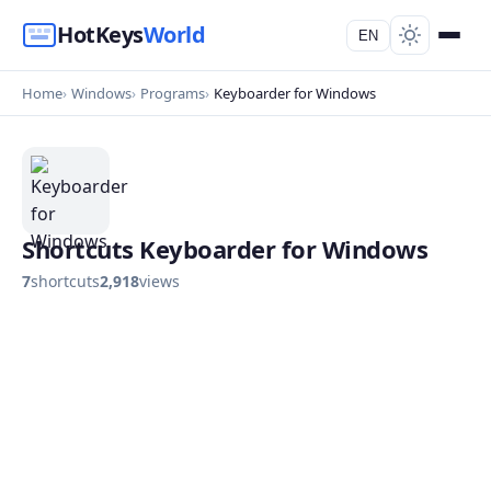
HotKeys
World
EN
Home
Windows
Programs
Keyboarder for Windows
Shortcuts Keyboarder for Windows
7
shortcuts
2,918
views