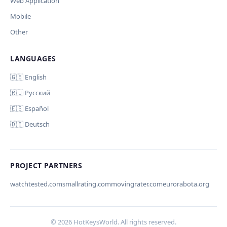
Web Application
Mobile
Other
LANGUAGES
Comment (optional)
Отмена
Начать проверку
🇬🇧 English
🇷🇺 Русский
🇪🇸 Español
🇩🇪 Deutsch
Your email (for notification)
PROJECT PARTNERS
watchtested.com
smallrating.com
movingrater.com
eurorabota.org
Cancel
Submit
© 2026 HotKeysWorld. All rights reserved.