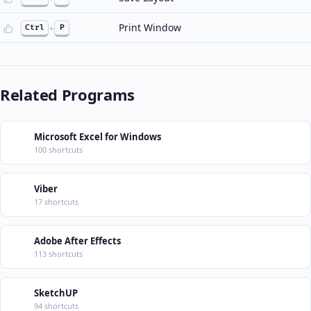
Print Window
Ctrl
+
P
Related Programs
Microsoft Excel for Windows
100 shortcuts
Viber
17 shortcuts
Adobe After Effects
113 shortcuts
SketchUP
94 shortcuts