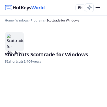
HotKeys
World
EN
Home
Windows
Programs
Scottrade for Windows
Shortcuts Scottrade for Windows
32
shortcuts
2,404
views