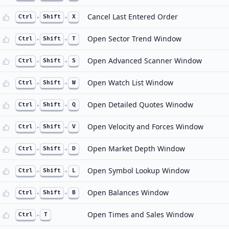
Cancel Last Entered Order
Ctrl
+
Shift
+
X
Open Sector Trend Window
Ctrl
+
Shift
+
T
Open Advanced Scanner Window
Ctrl
+
Shift
+
S
Open Watch List Window
Ctrl
+
Shift
+
W
Open Detailed Quotes Winodw
Ctrl
+
Shift
+
Q
Open Velocity and Forces Window
Ctrl
+
Shift
+
V
Open Market Depth Window
Ctrl
+
Shift
+
D
Open Symbol Lookup Window
Ctrl
+
Shift
+
L
Open Balances Window
Ctrl
+
Shift
+
B
Open Times and Sales Window
Ctrl
+
T