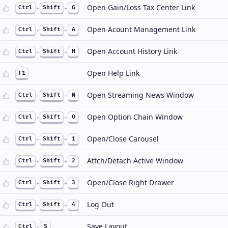
Open Gain/Loss Tax Center Link
Ctrl
+
Shift
+
G
Open Acount Management Link
Ctrl
+
Shift
+
A
Open Account History Link
Ctrl
+
Shift
+
H
Open Help Link
F1
Open Streaming News Window
Ctrl
+
Shift
+
N
Open Option Chain Window
Ctrl
+
Shift
+
O
Open/Close Carousel
Ctrl
+
Shift
+
1
Attch/Detach Active Window
Ctrl
+
Shift
+
2
Open/Close Right Drawer
Ctrl
+
Shift
+
3
Log Out
Ctrl
+
Shift
+
4
Save Layout
Ctrl
+
S