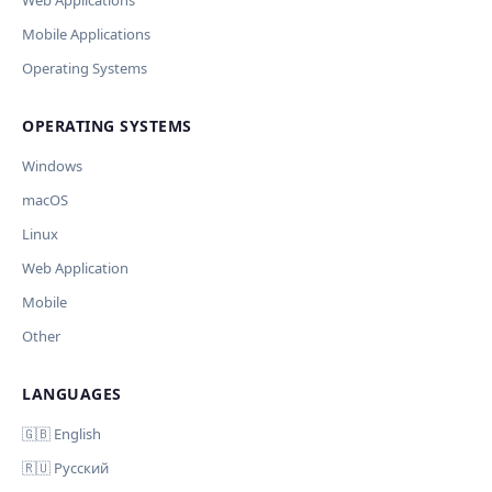
Web Applications
Current data
Mobile Applications
Operating Systems
Ключ и модель сохраняются в браузере. Не передаются
Cancel
Import
никуда, кроме OpenAI.
OPERATING SYSTEMS
Обрабатывать клавиши для платформ
🪟 Windows
🍎 macOS
🐧 Linux
Windows
AI заполнит ключи только для выбранных платформ.
Остальные оставит пустыми.
macOS
Your correction
Linux
Дополнительные инструкции (необязательно)
Web Application
Mobile
Other
LANGUAGES
Comment (optional)
Отмена
Начать проверку
🇬🇧 English
🇷🇺 Русский