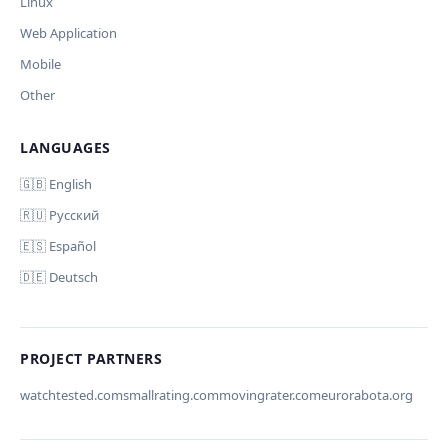
Linux
Дополнительные инструкции (необязательно)
Web Application
Mobile
Other
LANGUAGES
Comment (optional)
Отмена
Начать проверку
🇬🇧 English
🇷🇺 Русский
🇪🇸 Español
🇩🇪 Deutsch
Your email (for notification)
PROJECT PARTNERS
watchtested.com
smallrating.com
movingrater.com
eurorabota.org
Cancel
Submit