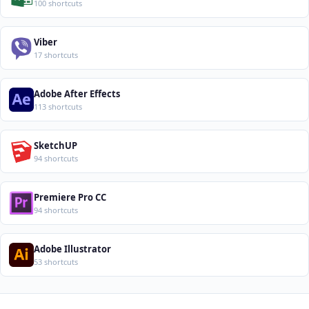
100 shortcuts
Viber
17 shortcuts
Adobe After Effects
113 shortcuts
SketchUP
94 shortcuts
Premiere Pro CC
94 shortcuts
Adobe Illustrator
53 shortcuts