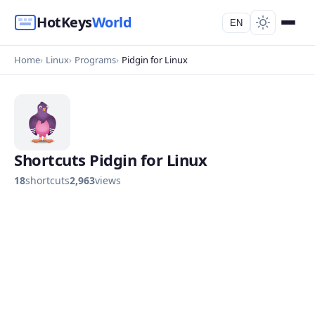
HotKeys
World
EN
Home
Linux
Programs
Pidgin for Linux
Shortcuts Pidgin for Linux
18
shortcuts
2,963
views