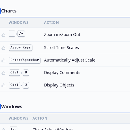
Charts
WINDOWS
ACTION
+
/-
Zoom in/Zoom Out
Scroll Time Scales
Arrow Keys
Automatically Adjust Scale
Enter/Spacebar
Display Comments
Ctrl
+
U
Display Objects
Ctrl
+
J
Windows
WINDOWS
ACTION
Close Active Window
Esc