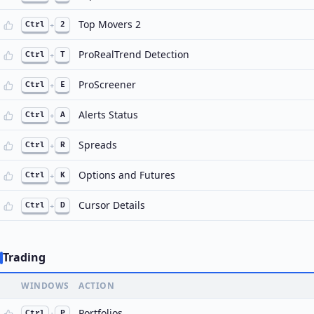
Top Movers 2
Ctrl
+
2
ProRealTrend Detection
Ctrl
+
T
ProScreener
Ctrl
+
E
Alerts Status
Ctrl
+
A
Spreads
Ctrl
+
R
Options and Futures
Ctrl
+
K
Cursor Details
Ctrl
+
D
Trading
WINDOWS
ACTION
Portfolios
Ctrl
+
P