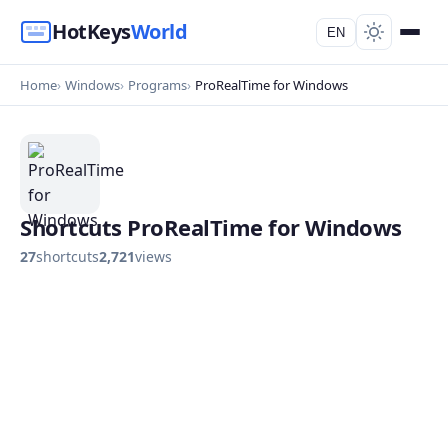
HotKeys
World
EN
Home
Windows
Programs
ProRealTime for Windows
Shortcuts ProRealTime for Windows
27
shortcuts
2,721
views