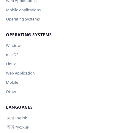
Web Applications
Current data
Mobile Applications
Operating Systems
Ключ и модель сохраняются в браузере. Не передаются
Cancel
Import
никуда, кроме OpenAI.
OPERATING SYSTEMS
Обрабатывать клавиши для платформ
🪟 Windows
🍎 macOS
🐧 Linux
Windows
AI заполнит ключи только для выбранных платформ.
Остальные оставит пустыми.
macOS
Your correction
Linux
Дополнительные инструкции (необязательно)
Web Application
Mobile
Other
LANGUAGES
Comment (optional)
Отмена
Начать проверку
🇬🇧 English
🇷🇺 Русский