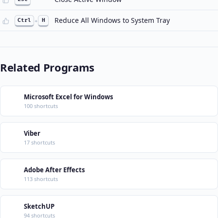
Reduce All Windows to System Tray
Ctrl
+
H
Related Programs
Microsoft Excel for Windows
100 shortcuts
Viber
17 shortcuts
Adobe After Effects
113 shortcuts
SketchUP
94 shortcuts